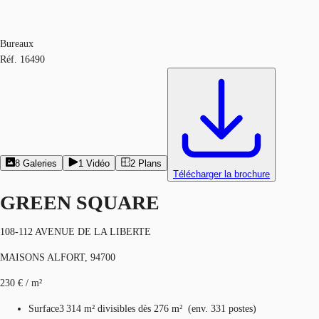
Bureaux
Réf.
16490
8
Galeries
1
Vidéo
2
Plans
Télécharger la brochure
GREEN SQUARE
108-112 AVENUE DE LA LIBERTE
MAISONS ALFORT, 94700
230 € / m²
Surface
3 314 m²
divisibles dès 276 m²
(
env.
331 postes
)