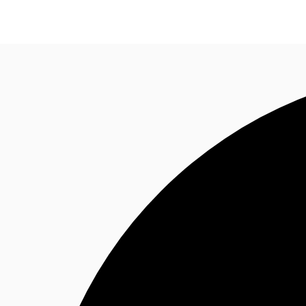
Blog
Données marchés
Pourquoi JLL?
NxT