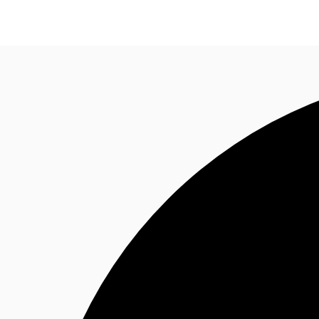
Blog
Données marchés
Pourquoi JLL?
NxT