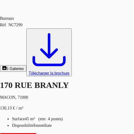
Bureaux
Réf.
NC7299
5
Galeries
Télécharger la brochure
170 RUE BRANLY
MACON, 71000
130,13 € / m²
Surface
45 m²
(
env.
4 postes
)
Disponibilité
Immédiate