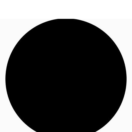
FR
Blog
Appelez maintenant
Nous contacter
Données marchés
Pourquoi JLL?
NxT
Flex & Co-working
Favoris