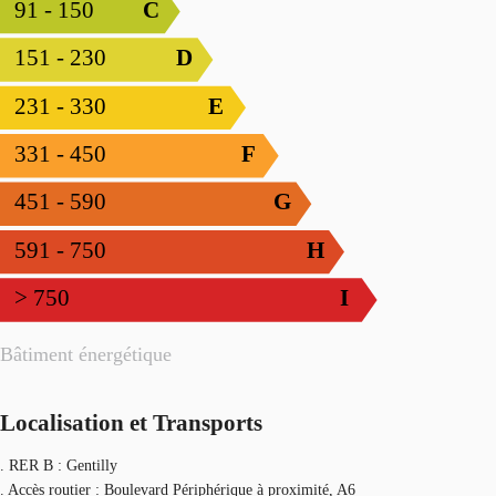
91 - 150
C
151 - 230
D
231 - 330
E
331 - 450
F
451 - 590
G
591 - 750
H
> 750
I
Bâtiment énergétique
Localisation et Transports
. RER B : Gentilly
. Accès routier : Boulevard Périphérique à proximité, A6