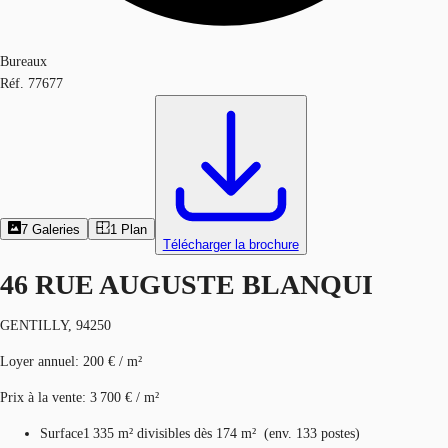
Bureaux
Réf.
77677
7
Galeries
1
Plan
Télécharger la brochure
46 RUE AUGUSTE BLANQUI
GENTILLY, 94250
Loyer annuel
:
200 € / m²
Prix à la vente
:
3 700 € / m²
Surface
1 335 m²
divisibles dès 174 m²
(
env.
133 postes
)