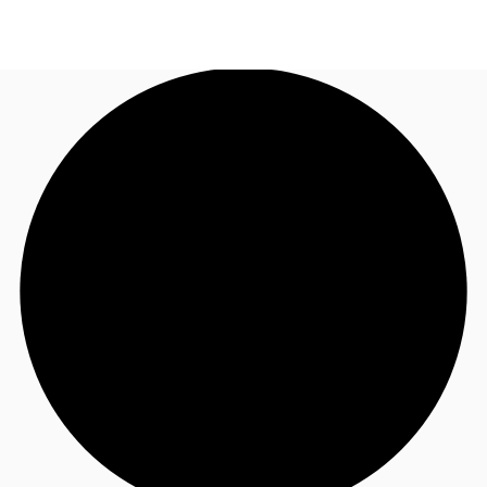
FR
Blog
Appelez maintenant
Nous contacter
Données marchés
Pourquoi JLL?
NxT
Flex & Co-working
Favoris