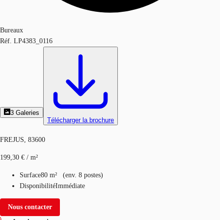
Bureaux
Réf.
LP4383_0116
3
Galeries
Télécharger la brochure
FREJUS, 83600
199,30 € / m²
Surface
80 m²
(
env.
8 postes
)
Disponibilité
Immédiate
Nous contacter