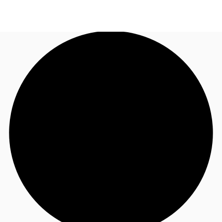
FR
Blog
Appelez maintenant
Nous contacter
Données marchés
Pourquoi JLL?
NxT
Flex & Co-working
Favoris