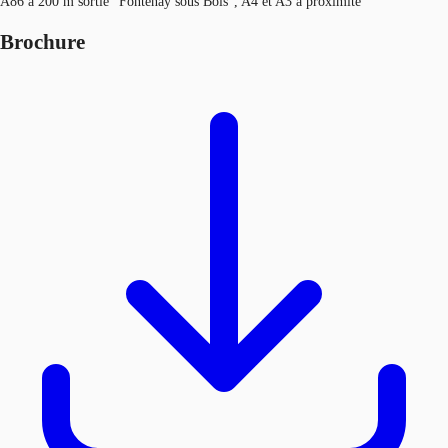
A86 à 200 m sortie "Fontenay sous Bois", A4 et A3 à proximité
Brochure