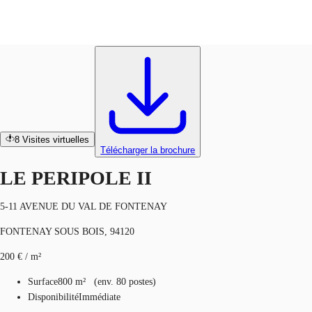
Bureaux
Réf.
90423
FR
Blog
Appelez maintenant
Nous contacter
Données marchés
8
Visites virtuelles
Télécharger la brochure
Pourquoi JLL?
LE PERIPOLE II
NxT
5-11 AVENUE DU VAL DE FONTENAY
Flex & Co-working
FONTENAY SOUS BOIS, 94120
Favoris
200 € / m²
Surface
800 m²
(
env.
80 postes
)
Disponibilité
Immédiate