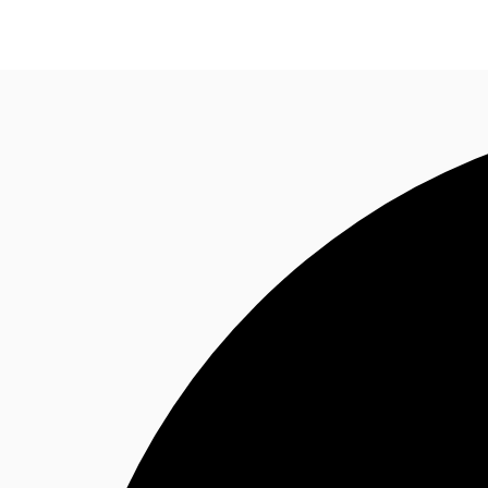
Blog
Données marchés
Pourquoi JLL?
NxT