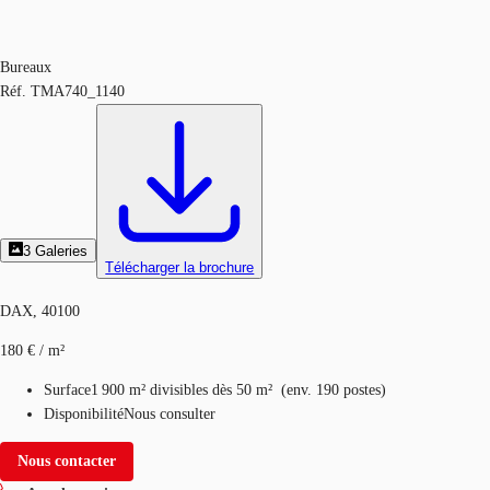
Bureaux
Réf.
TMA740_1140
3
Galeries
Télécharger la brochure
DAX, 40100
180 € / m²
Surface
1 900 m²
divisibles dès 50 m²
(
env.
190 postes
)
Disponibilité
Nous consulter
Nous contacter