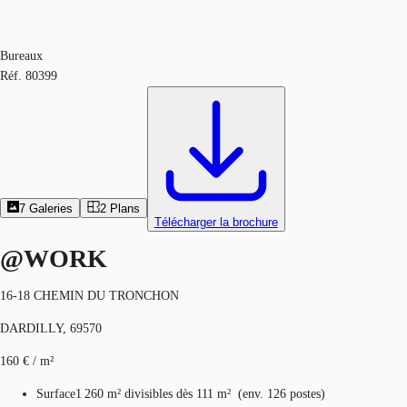
Bureaux
Réf.
80399
7
Galeries
2
Plans
Télécharger la brochure
@WORK
16-18 CHEMIN DU TRONCHON
DARDILLY, 69570
160 € / m²
Surface
1 260 m²
divisibles dès 111 m²
(
env.
126 postes
)