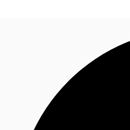
Blog
Données marchés
Pourquoi JLL?
NxT