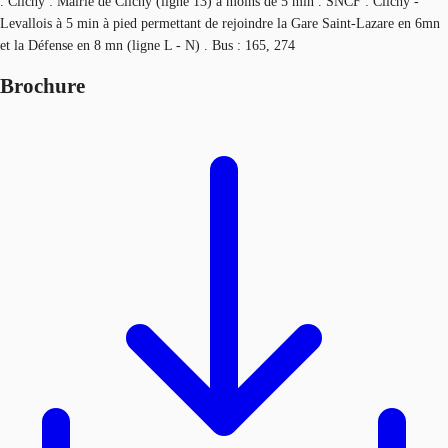
. Clichy : Mairie de Clichy (ligne 13) à moins de 5 min . SNCF : Clichy -
Levallois à 5 min à pied permettant de rejoindre la Gare Saint-Lazare en 6mn
et la Défense en 8 mn (ligne L - N) . Bus : 165, 274
Brochure