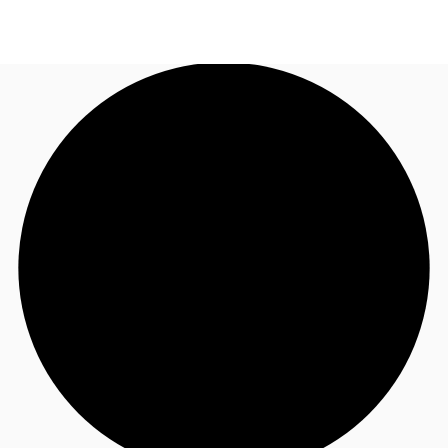
FR
Blog
Appelez maintenant
Nous contacter
Données marchés
Pourquoi JLL?
NxT
Flex & Co-working
Favoris