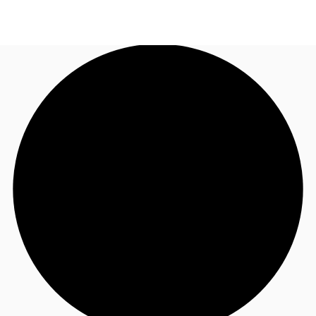
FR
Blog
Appelez maintenant
Nous contacter
Données marchés
Pourquoi JLL?
NxT
Flex & Co-working
Favoris