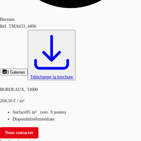
Bureaux
Réf.
TMA633_4496
3
Galeries
Télécharger la brochure
BORDEAUX, 33000
204,10 € / m²
Surface
95 m²
(
env.
9 postes
)
Disponibilité
Immédiate
Nous contacter