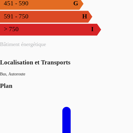
451 - 590
G
591 - 750
H
> 750
I
Bâtiment énergétique
Localisation et Transports
Bus, Autoroute
Plan