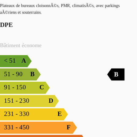
Plateaux de bureaux cloisonnÃ©s, PMR, climatisÃ©s, avec parkings
aÃ©riens et souterrains.
DPE
Bâtiment économe
< 51
A
51 - 90
B
B
91 - 150
C
151 - 230
D
231 - 330
E
331 - 450
F