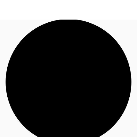
FR
Blog
Appelez maintenant
Nous contacter
Données marchés
Pourquoi JLL?
NxT
Flex & Co-working
Favoris