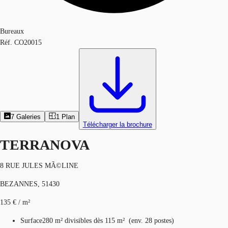
Bureaux
Réf.
CO20015
7
Galeries
1
Plan
Télécharger la brochure
TERRANOVA
8 RUE JULES MÃ©LINE
BEZANNES, 51430
135 € / m²
Surface
280 m²
divisibles dès 115 m²
(
env.
28 postes
)