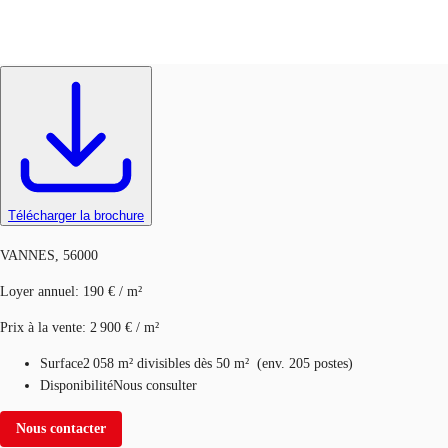
Bureaux
Réf.
TMA856_2120
FR
Blog
Appelez maintenant
Nous contacter
Données marchés
Télécharger la brochure
Pourquoi JLL?
VANNES, 56000
NxT
Loyer annuel
:
190 € / m²
Flex & Co-working
Prix à la vente
:
2 900 € / m²
Favoris
Surface
2 058 m²
divisibles dès 50 m²
(
env.
205 postes
)
Disponibilité
Nous consulter
Nous contacter