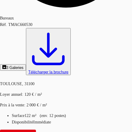
Bureaux
Réf.
TMAC660530
3
Galeries
Télécharger la brochure
TOULOUSE, 31100
Loyer annuel
:
120 € / m²
Prix à la vente
:
2 000 € / m²
Surface
122 m²
(
env.
12 postes
)
Disponibilité
Immédiate