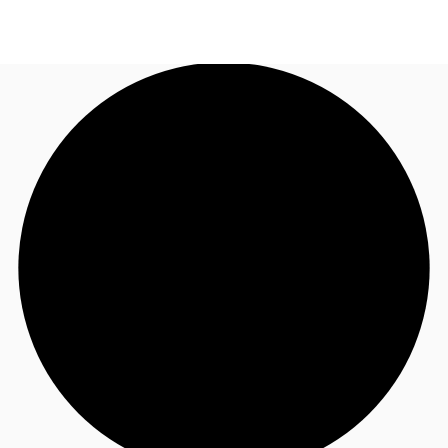
FR
Blog
Appelez maintenant
Nous contacter
Données marchés
Pourquoi JLL?
NxT
Flex & Co-working
Favoris