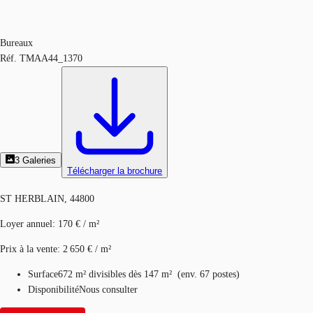
Bureaux
Réf.
TMAA44_1370
3
Galeries
Télécharger la brochure
ST HERBLAIN, 44800
Loyer annuel
:
170 € / m²
Prix à la vente
:
2 650 € / m²
Surface
672 m²
divisibles dès 147 m²
(
env.
67 postes
)
Disponibilité
Nous consulter