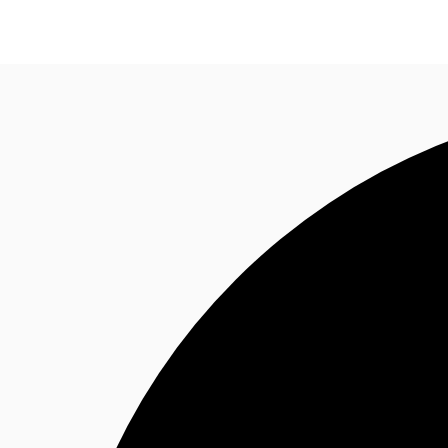
Blog
Données marchés
Pourquoi JLL?
NxT