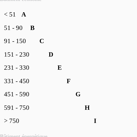
< 51
A
51 - 90
B
91 - 150
C
151 - 230
D
231 - 330
E
331 - 450
F
451 - 590
G
591 - 750
H
> 750
I
Bâtiment énergétique