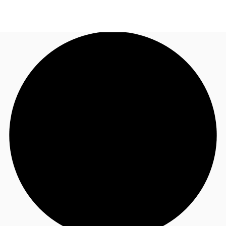
FR
Blog
Appelez maintenant
Nous contacter
Données marchés
Pourquoi JLL?
NxT
Flex & Co-working
Favoris