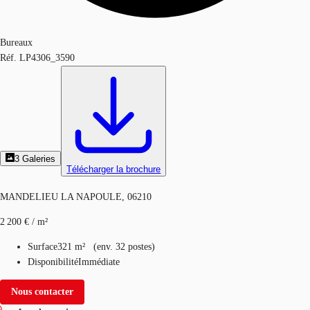
Bureaux
Réf.
LP4306_3590
3
Galeries
Télécharger la brochure
MANDELIEU LA NAPOULE, 06210
2 200 € / m²
Surface
321 m²
(
env.
32 postes
)
Disponibilité
Immédiate
Nous contacter