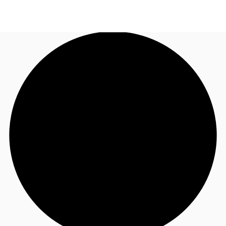
FR
Blog
Appelez maintenant
Nous contacter
Données marchés
Pourquoi JLL?
NxT
Flex & Co-working
Favoris