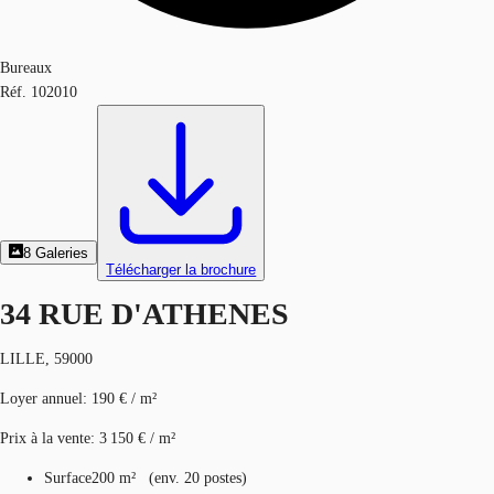
Bureaux
Réf.
102010
8
Galeries
Télécharger la brochure
34 RUE D'ATHENES
LILLE, 59000
Loyer annuel
:
190 € / m²
Prix à la vente
:
3 150 € / m²
Surface
200 m²
(
env.
20 postes
)