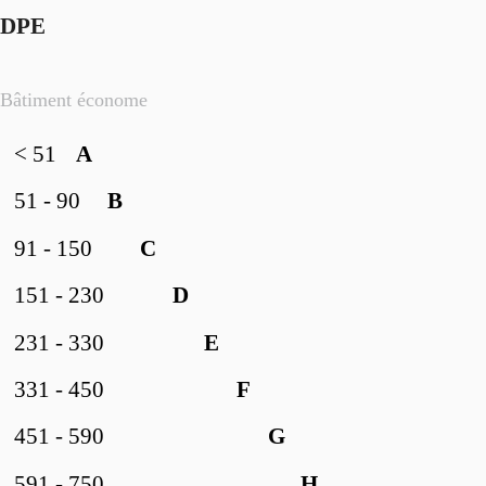
DPE
Bâtiment économe
< 51
A
51 - 90
B
91 - 150
C
151 - 230
D
231 - 330
E
331 - 450
F
451 - 590
G
591 - 750
H