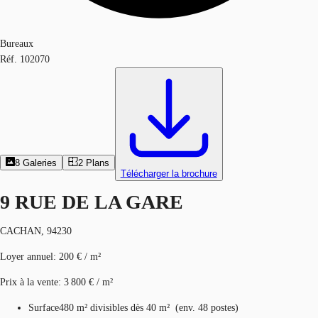
Bureaux
Réf.
102070
8
Galeries
2
Plans
Télécharger la brochure
9 RUE DE LA GARE
CACHAN, 94230
Loyer annuel
:
200 € / m²
Prix à la vente
:
3 800 € / m²
Surface
480 m²
divisibles dès 40 m²
(
env.
48 postes
)