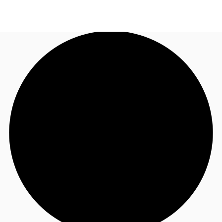
FR
Blog
Appelez maintenant
Nous contacter
Données marchés
Pourquoi JLL?
NxT
Flex & Co-working
Favoris