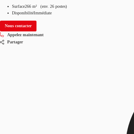
Surface
266 m²
(
env.
26 postes
)
Disponibilité
Immédiate
Nous contacter
Appelez maintenant
Partager