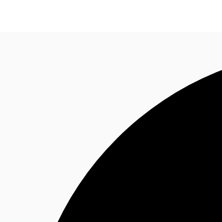
Blog
Données marchés
Pourquoi JLL?
NxT