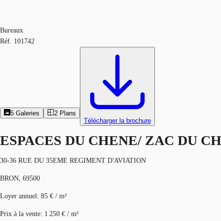
Bureaux
Réf.
101742
5
Galeries
2
Plans
Télécharger la brochure
ESPACES DU CHENE/ ZAC DU C
30-36 RUE DU 35EME REGIMENT D'AVIATION
BRON, 69500
Loyer annuel
:
85 € / m²
Prix à la vente
:
1 250 € / m²