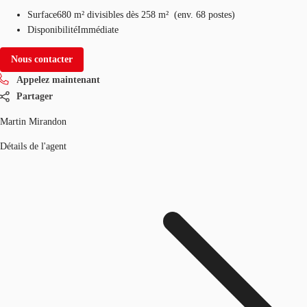
Surface
680 m²
divisibles dès 258 m²
(
env.
68 postes
)
Disponibilité
Immédiate
Nous contacter
Appelez maintenant
Partager
Martin Mirandon
Détails de l'agent