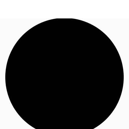
FR
Blog
Appelez maintenant
Nous contacter
Données marchés
Pourquoi JLL?
NxT
Flex & Co-working
Favoris