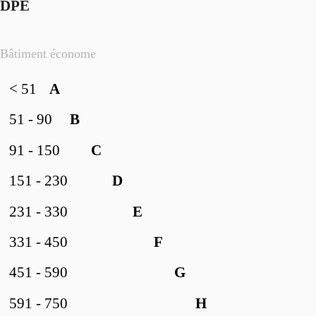
DPE
Bâtiment économe
< 51
A
51 - 90
B
91 - 150
C
151 - 230
D
231 - 330
E
331 - 450
F
451 - 590
G
591 - 750
H