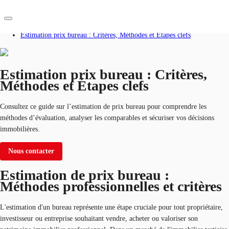
Accueil
Blog
Estimation prix bureau : Critères, Méthodes et Étapes clefs
FR
Blog
Estimation prix bureau : Critères,
Méthodes et Étapes clefs
Nous contacter
Données marchés
Consultez ce guide sur l’estimation de prix bureau pour comprendre les
Pourquoi JLL?
méthodes d’évaluation, analyser les comparables et sécuriser vos décisions
immobilières.
NxT
Nous contacter
Flex & Co-working
Estimation de prix bureau :
Favoris
Méthodes professionnelles et critères
L'estimation d'un bureau représente une étape cruciale pour tout propriétaire,
investisseur ou entreprise souhaitant vendre, acheter ou valoriser son