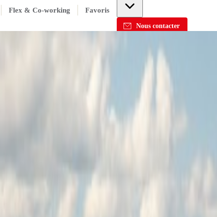
Flex & Co-working
Favoris
Nous contacter