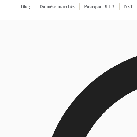
Blog
Données marchés
Pourquoi JLL?
NxT